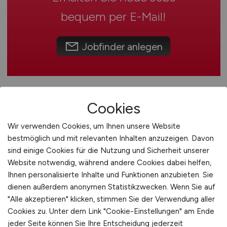
Österreich
bequem per
E-Mail
!
Schweiz
Europa
Jobfinder anlegen
International
Cookies
Wir verwenden Cookies, um Ihnen unsere Website
bestmöglich und mit relevanten Inhalten anzuzeigen. Davon
sind einige Cookies für die Nutzung und Sicherheit unserer
Website notwendig, während andere Cookies dabei helfen,
Sachbearbeiter
(m/w/d)
für
Ihnen personalisierte Inhalte und Funktionen anzubieten. Sie
dienen außerdem anonymen Statistikzwecken. Wenn Sie auf
Ordnungs- / Verkehrs- und
"Alle akzeptieren" klicken, stimmen Sie der Verwendung aller
Feuerwehrangelegenheiten
Cookies zu. Unter dem Link "Cookie-Einstellungen" am Ende
jeder Seite können Sie Ihre Entscheidung jederzeit