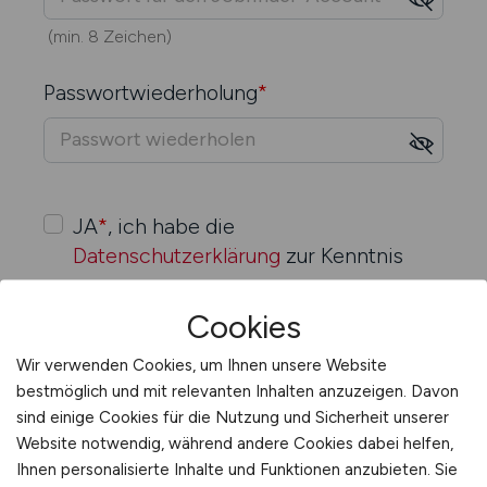
(min. 8 Zeichen)
Passwort­wiederholung
*
JA
*
, ich habe die
Datenschutzerklärung
zur Kenntnis
genommen.
Ich stimme zu, dass meine Daten und
Cookies
Angaben zur Beantwortung meiner
Wir verwenden Cookies, um Ihnen unsere Website
Anfrage elektronisch erhoben und
bestmöglich und mit relevanten Inhalten anzuzeigen. Davon
gespeichert werden.
sind einige Cookies für die Nutzung und Sicherheit unserer
Website notwendig, während andere Cookies dabei helfen,
Ihnen personalisierte Inhalte und Funktionen anzubieten. Sie