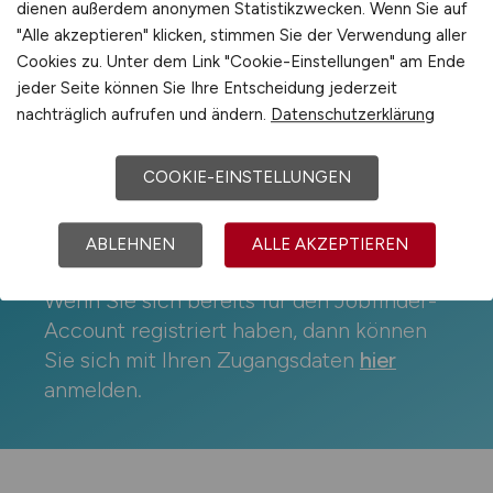
dienen außerdem anonymen Statistikzwecken. Wenn Sie auf
Jobfinder-Account erstellen
"Alle akzeptieren" klicken, stimmen Sie der Verwendung aller
Cookies zu. Unter dem Link "Cookie-Einstellungen" am Ende
*
Pflichtfelder
jeder Seite können Sie Ihre Entscheidung jederzeit
nachträglich aufrufen und ändern.
Datenschutzerklärung
COOKIE-EINSTELLUNGEN
Bereits registriert?
ABLEHNEN
ALLE AKZEPTIEREN
Wenn Sie sich bereits für den Jobfinder-
Account registriert haben, dann können
Sie sich mit Ihren Zugangsdaten
hier
anmelden.