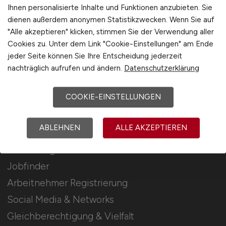
Stellenanzeigen schalten
Ihnen personalisierte Inhalte und Funktionen anzubieten. Sie
dienen außerdem anonymen Statistikzwecken. Wenn Sie auf
Mediadaten & Konditionen
"Alle akzeptieren" klicken, stimmen Sie der Verwendung aller
Arbeitgeber Seite
Cookies zu. Unter dem Link "Cookie-Einstellungen" am Ende
jeder Seite können Sie Ihre Entscheidung jederzeit
Arbeitgeber Kontakt
nachträglich aufrufen und ändern.
Datenschutzerklärung
Karrierenetzwerk
COOKIE-EINSTELLUNGEN
Für Arbeitnehmer
ABLEHNEN
ALLE AKZEPTIEREN
Verwaltung Jobs suchen
Jobfinder
Arbeitnehmer Registrierung
Social Media & Networks
Gleichberechtigung & Vielfalt