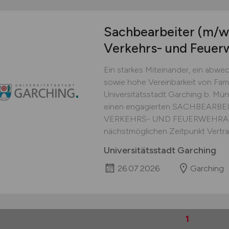
Sachbearbeiter
(m/w
Verkehrs- und Feuer
Ein starkes Miteinander, ein abwe
sowie hohe Vereinbarkeit von Famil
Universitätsstadt Garching b. Mü
einen engagierten SACHBEARB
VERKEHRS- UND FEUERWEHRAN
nächstmöglichen Zeitpunkt Vertrags
Universitätsstadt Garching
26.07.2026
Garching
1