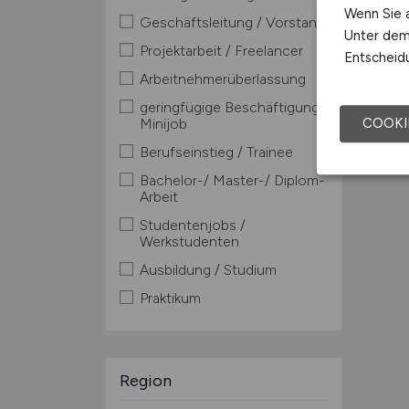
Wenn Sie a
Geschäftsleitung / Vorstand
Unter dem 
Projektarbeit / Freelancer
Entscheidu
Arbeitnehmerüberlassung
geringfügige Beschäftigung /
Minijob
COOKI
Berufseinstieg / Trainee
Bachelor-/ Master-/ Diplom-
Arbeit
Studentenjobs /
Werkstudenten
Ausbildung / Studium
Praktikum
Region