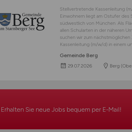
Stellvertretende Kassenleitung (
Einwohnern liegt am Ostufer des 
südwestlich von München. Als Flä
allen Schularten in der näheren 
suchen wir zum nächstmöglichen Z
Kassenleitung (m/w/d) in einem unb
Gemeinde Berg
29.07.2026
Berg (Obe
Erhalten Sie neue Jobs bequem per
E-Mail
!