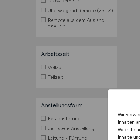
100% Remote
Überwiegend Remote (>50%)
Remote aus dem Ausland
möglich
Arbeitszeit
Vollzeit
Teilzeit
Anstellungsform
Wir verwe
Festanstellung
Inhalten a
befristete Anstellung
Website n
Inhalte u
Leitung / Führung