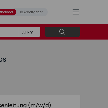
itnehmer
Arbeitgeber
bs
senleitung
(m/w/d)