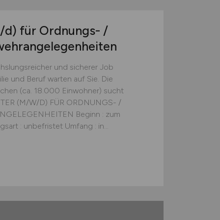
/d)
für Ordnungs- /
wehrangelegenheiten
chslungsreicher und sicherer Job
ie und Beruf warten auf Sie. Die
nchen (ca. 18.000 Einwohner) sucht
EITER (M/W/D) FÜR ORDNUNGS- /
GELEGENHEITEN Beginn : zum
art : unbefristet Umfang : in...