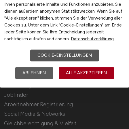
Stellenanzeigen schalten
Ihnen personalisierte Inhalte und Funktionen anzubieten. Sie
dienen außerdem anonymen Statistikzwecken. Wenn Sie auf
Mediadaten & Konditionen
"Alle akzeptieren" klicken, stimmen Sie der Verwendung aller
Arbeitgeber Seite
Cookies zu. Unter dem Link "Cookie-Einstellungen" am Ende
jeder Seite können Sie Ihre Entscheidung jederzeit
Arbeitgeber Kontakt
nachträglich aufrufen und ändern.
Datenschutzerklärung
Karrierenetzwerk
COOKIE-EINSTELLUNGEN
Für Arbeitnehmer
ABLEHNEN
ALLE AKZEPTIEREN
Verwaltung Jobs suchen
Jobfinder
Arbeitnehmer Registrierung
Social Media & Networks
Gleichberechtigung & Vielfalt