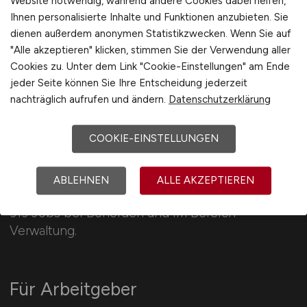
Website notwendig, während andere Cookies dabei helfen,
Ihnen personalisierte Inhalte und Funktionen anzubieten. Sie
Schweiz
dienen außerdem anonymen Statistikzwecken. Wenn Sie auf
Europa
"Alle akzeptieren" klicken, stimmen Sie der Verwendung aller
International
Cookies zu. Unter dem Link "Cookie-Einstellungen" am Ende
jeder Seite können Sie Ihre Entscheidung jederzeit
nachträglich aufrufen und ändern.
Datenschutzerklärung
COOKIE-EINSTELLUNGEN
VERWALTUNG.JOBS
ABLEHNEN
ALLE AKZEPTIEREN
313 Jobs bei Behörden und im Bereich
Verwaltung.
Für Arbeitgeber