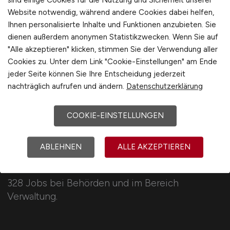
sind einige Cookies für die Nutzung und Sicherheit unserer
Deutschlandweit
1
Website notwendig, während andere Cookies dabei helfen,
Österreich
Ihnen personalisierte Inhalte und Funktionen anzubieten. Sie
Schweiz
dienen außerdem anonymen Statistikzwecken. Wenn Sie auf
"Alle akzeptieren" klicken, stimmen Sie der Verwendung aller
Europa
Cookies zu. Unter dem Link "Cookie-Einstellungen" am Ende
International
jeder Seite können Sie Ihre Entscheidung jederzeit
nachträglich aufrufen und ändern.
Datenschutzerklärung
COOKIE-EINSTELLUNGEN
ABLEHNEN
ALLE AKZEPTIEREN
VERWALTUNG.JOBS
328 Jobs bei Behörden und im Bereich
Verwaltung.