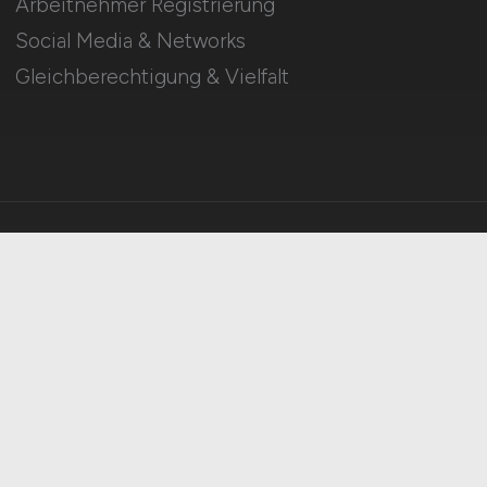
Arbeitnehmer Registrierung
Social Media & Networks
Gleichberechtigung & Vielfalt
HOME
IMPRESSUM
DATENSCHUTZ
COOKIE-EINSTELLUNGEN
AGB