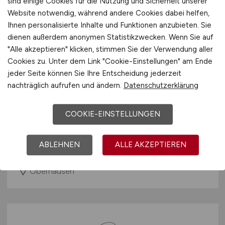
sind einige Cookies für die Nutzung und Sicherheit unserer
Website notwendig, während andere Cookies dabei helfen,
Ihnen personalisierte Inhalte und Funktionen anzubieten. Sie
dienen außerdem anonymen Statistikzwecken. Wenn Sie auf
"Alle akzeptieren" klicken, stimmen Sie der Verwendung aller
Cookies zu. Unter dem Link "Cookie-Einstellungen" am Ende
jeder Seite können Sie Ihre Entscheidung jederzeit
Fachbereichsleitung
nachträglich aufrufen und ändern.
Datenschutzerklärung
Abfallwirtschaft, Abfallberatung
(m/w/d)
COOKIE-EINSTELLUNGEN
Stadt Oberhausen
ABLEHNEN
ALLE AKZEPTIEREN
26.07.2026
Oberhausen