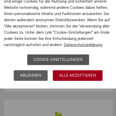
sind einige Cookies für die Nutzung und Sicherheit unserer
Website notwendig, während andere Cookies dabei helfen,
Ihnen personalisierte Inhalte und Funktionen anzubieten. Sie
dienen außerdem anonymen Statistikzwecken. Wenn Sie auf
"Alle akzeptieren" klicken, stimmen Sie der Verwendung aller
Cookies zu. Unter dem Link "Cookie-Einstellungen" am Ende
jeder Seite können Sie Ihre Entscheidung jederzeit
Amtsleitung im Tiefbauamt
nachträglich aufrufen und ändern.
Datenschutzerklärung
(w/m/d)
COOKIE-EINSTELLUNGEN
Stadt Haan
22.07.2026
ABLEHNEN
ALLE AKZEPTIEREN
Haan