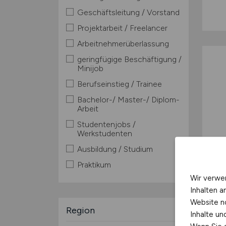
Geschäftsleitung / Vorstand
Projektarbeit / Freelancer
Arbeitnehmerüberlassung
geringfügige Beschäftigung /
Minijob
Berufseinstieg / Trainee
Bachelor-/ Master-/ Diplom-
Arbeit
Studentenjobs /
Werkstudenten
Ausbildung / Studium
Praktikum
Wir verwe
Inhalten a
Website n
Region
Inhalte u