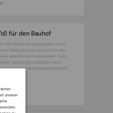
er
/d)
für den Bauhof
is Die Gemeinde Appenweier sucht
nen Mitarbeitenden (m/w/d) für den
eine unbefristete Vollzeitstelle . Zum
mten vielseitigen Aufgaben eines
verfahren findet voraussichtlich am
..
vanten
er
eit unserer
erte
kzwecken.