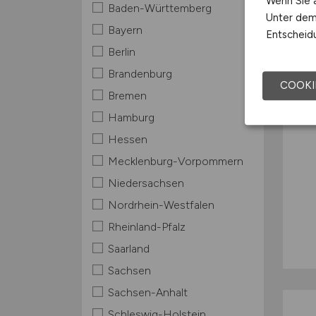
Wenn Sie a
Baden-Württemberg
Unter dem 
Bayern
Entscheidu
Berlin
Brandenburg
COOKI
Bremen
Hamburg
Hessen
Mecklenburg-Vorpommern
Niedersachsen
Nordrhein-Westfalen
Rheinland-Pfalz
Saarland
Sachsen
Sachsen-Anhalt
Schleswig-Holstein