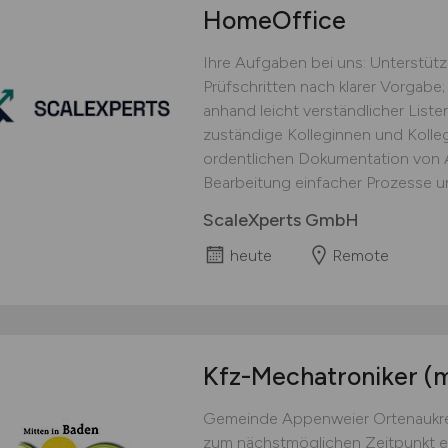
HomeOffice
Ihre Aufgaben bei uns: Unterstüt
Prüfschritten nach klarer Vorgabe;
anhand leicht verständlicher Lis
zuständige Kolleginnen und Kolle
ordentlichen Dokumentation von Ar
Bearbeitung einfacher Prozesse un
ScaleXperts GmbH
heute
Remote
Kfz-Mechatroniker
(
Gemeinde Appenweier Ortenaukre
zum nächstmöglichen Zeitpunkt ei