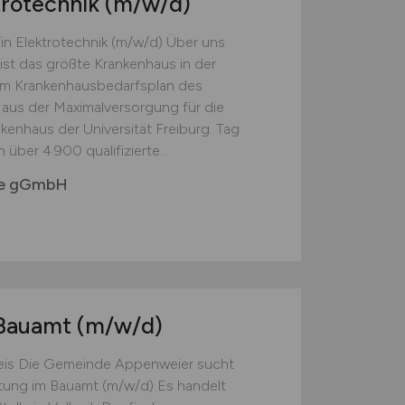
trotechnik
(m/w/d)
n Elektrotechnik (m/w/d) Über uns
 ist das größte Krankenhaus in der
t im Krankenhausbedarfsplan des
us der Maximalversorgung für die
enhaus der Universität Freiburg. Tag
 über 4.900 qualifizierte...
uhe gGmbH
 Bauamt
(m/w/d)
is Die Gemeinde Appenweier sucht
tung im Bauamt (m/w/d) Es handelt