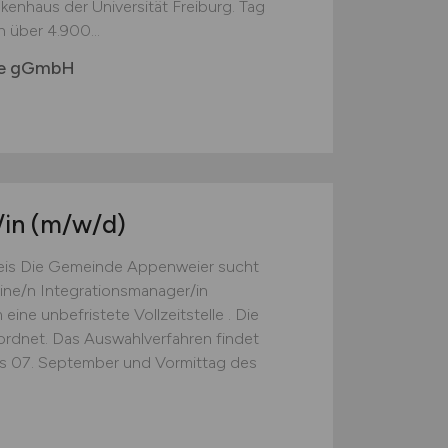
enhaus der Universität Freiburg. Tag
n über 4.900...
uhe gGmbH
/in
(m/w/d)
is Die Gemeinde Appenweier sucht
ine/n Integrationsmanager/in
eine unbefristete Vollzeitstelle . Die
rdnet. Das Auswahlverfahren findet
es 07. September und Vormittag des