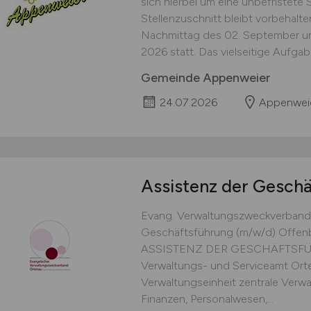
sich hierbei um eine unbefristete St
Stellenzuschnitt bleibt vorbehalt
Nachmittag des 02. September u
2026 statt. Das vielseitige Aufgab
Gemeinde Appenweier
24.07.2026
Appenwei
Assistenz der Gesch
Evang. Verwaltungszweckverband 
Geschäftsführung (m/w/d) Offenbu
ASSISTENZ DER GESCHÄFTSFÜH
Verwaltungs- und Serviceamt Orte
Verwaltungseinheit zentrale Verw
Finanzen, Personalwesen,...