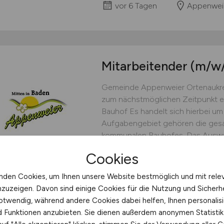
vor 6 Tagen
Appenwei
Mitarbeitender
(m/w
Gemeinde Appenweier Ortenaukre
zum nächstmöglichen Zeitpunkt ei
Bauhof Es handelt sich hierbei um 
Aufgabengebiet gehören die gesa
kommunalen Bauhofes. Das Auswahl
Vormittag des 08. September und.
Cookies
Gemeinde Appenweier
nden Cookies, um Ihnen unsere Website bestmöglich und mit rele
vor 6 Tagen
Appenwei
nzuzeigen. Davon sind einige Cookies für die Nutzung und Sicherh
otwendig, während andere Cookies dabei helfen, Ihnen personalisi
nd Funktionen anzubieten. Sie dienen außerdem anonymen Statisti