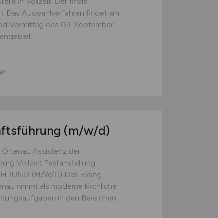
elle in Vollzeit. Der finale
en. Das Auswahlverfahren findet am
nd Vormittag des 03. September
engebiet...
er
äftsführung
(m/w/d)
Ortenau Assistenz der
rg Vollzeit Festanstellung
RUNG (M/W/D) Das Evang.
nau nimmt als moderne kirchliche
altungsaufgaben in den Bereichen