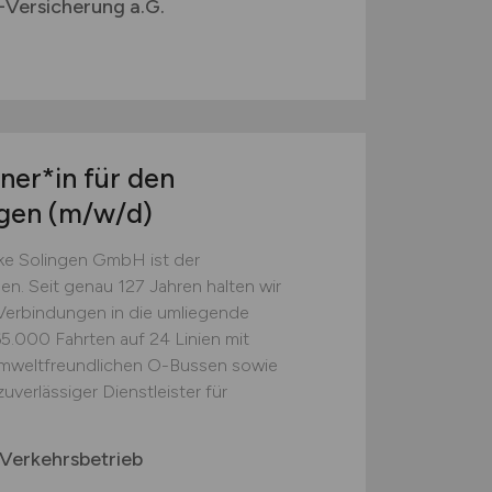
Versicherung a.G.
ner*in für den
ngen
(m/w/d)
ke Solingen GmbH ist der
ngen. Seit genau 127 Jahren halten wir
Verbindungen in die umliegende
5.000 Fahrten auf 24 Linien mit
mweltfreundlichen O-Bussen sowie
zuverlässiger Dienstleister für
Verkehrsbetrieb