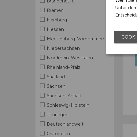
Wenn Sie a
Brandenburg
Unter dem 
Bremen
Entscheidu
Hamburg
Hessen
COOKI
Mecklenburg-Vorpommern
Niedersachsen
Nordrhein-Westfalen
Rheinland-Pfalz
Saarland
Sachsen
Sachsen-Anhalt
Schleswig-Holstein
Thüringen
Deutschlandweit
Österreich