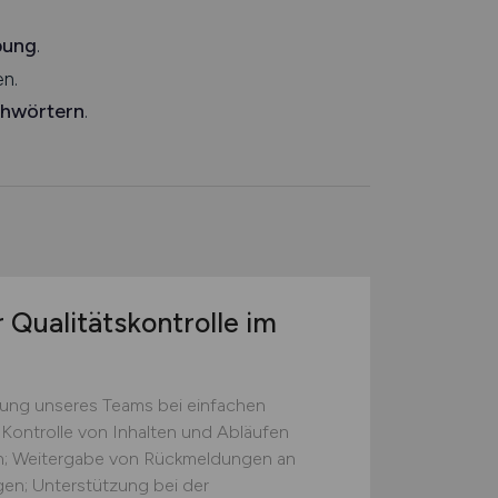
bung
.
n.
chwörtern
.
 Qualitätskontrolle im
zung unseres Teams bei einfachen
 Kontrolle von Inhalten und Abläufen
ten; Weitergabe von Rückmeldungen an
gen; Unterstützung bei der