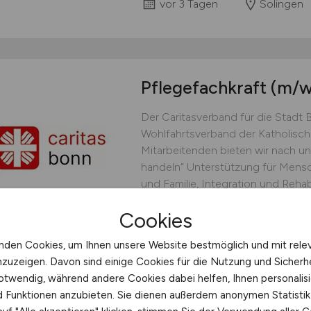
vor 3 Tagen
Solingen
Pflegefachkraft
(m/w
Der Caritasverband für die Stadt Bo
Wohlfahrtsverband der Katholische
Mitarbeitenden bieten wir nach 
handeln“ Unterstützung für Mensc
und Familie, Integration und Reha
Alter und Krankheit. In unseren ü
Cookies
Einrichtungen und...
Caritasverband für die Stadt 
nden Cookies, um Ihnen unsere Website bestmöglich und mit rele
nzuzeigen. Davon sind einige Cookies für die Nutzung und Sicherh
vor 3 Tagen
Bonn
otwendig, während andere Cookies dabei helfen, Ihnen personalisi
nd Funktionen anzubieten. Sie dienen außerdem anonymen Statisti