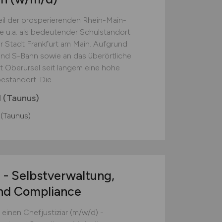
Teil der prosperierenden Rhein-Main-
sie u.a. als bedeutender Schulstandort
er Stadt Frankfurt am Main. Aufgrund
nd S-Bahn sowie an das überörtliche
 Oberursel seit langem eine hohe
tandort. Die...
l (Taunus)
 (Taunus)
)
- Selbstverwaltung,
nd Compliance
einen Chefjustiziar (m/w/d) -