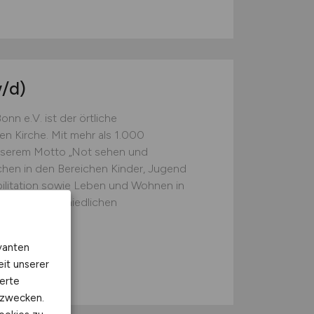
/d)
nn e.V. ist der örtliche
n Kirche. Mit mehr als 1.000
unserem Motto „Not sehen und
hen in den Bereichen Kinder, Jugend
bilitation sowie Leben und Wohnen in
ber 60 unterschiedlichen
Bonn e. V.
vanten
eit unserer
erte
kzwecken.