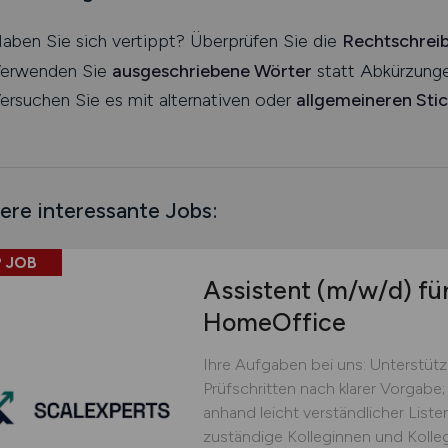
aben Sie sich vertippt? Überprüfen Sie die
Rechtschrei
erwenden Sie
ausgeschriebene Wörter
statt Abkürzunge
ersuchen Sie es mit alternativen oder
allgemeineren Sti
ere interessante Jobs:
 JOB
Assistent
(m/w/d)
für
HomeOffice
Ihre Aufgaben bei uns: Unterstüt
Prüfschritten nach klarer Vorgabe;
anhand leicht verständlicher Lis
zuständige Kolleginnen und Kolle