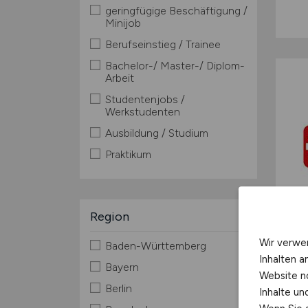
geringfügige Beschäftigung /
Minijob
Berufseinstieg / Trainee
Bachelor-/ Master-/ Diplom-
Arbeit
Studentenjobs /
Werkstudenten
Ausbildung / Studium
Praktikum
Region
Wir verwe
Baden-Württemberg
Inhalten a
Bayern
Website n
Berlin
Inhalte u