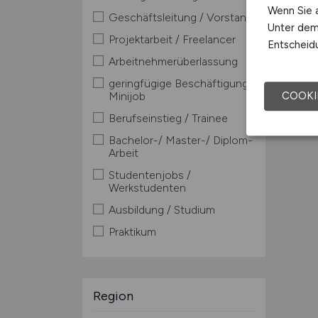
Wenn Sie a
Geschäftsleitung / Vorstand
Unter dem 
Projektarbeit / Freelancer
Entscheidu
Arbeitnehmerüberlassung
geringfügige Beschäftigung /
Minijob
COOKI
Berufseinstieg / Trainee
Bachelor-/ Master-/ Diplom-
Arbeit
Studentenjobs /
Werkstudenten
Ausbildung / Studium
Praktikum
Region