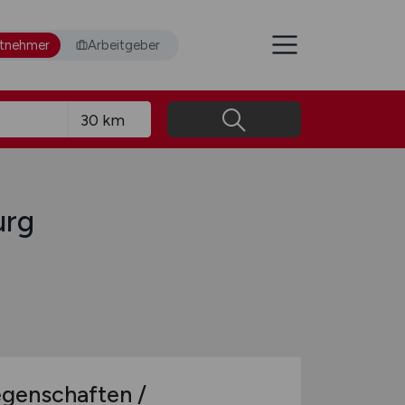
itnehmer
Arbeitgeber
urg
egenschaften /