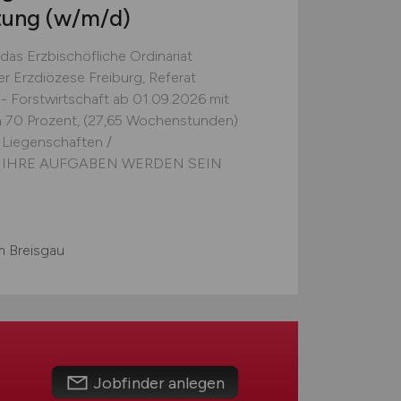
tung
(w/m/d)
das Erzbischöfliche Ordinariat
er Erzdiözese Freiburg, Referat
- Forstwirtschaft ab 01.09.2026 mit
 70 Prozent, (27,65 Wochenstunden)
n Liegenschaften /
/d) IHRE AUFGABEN WERDEN SEIN
m Breisgau
Jobfinder anlegen