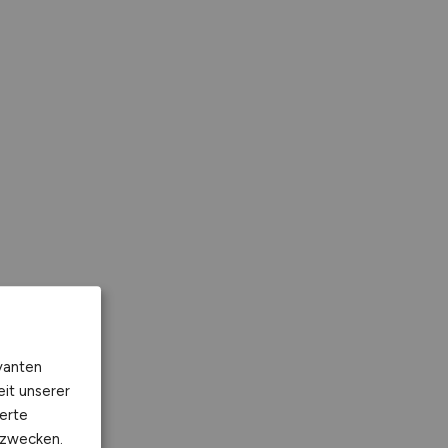
vanten
eit unserer
erte
kzwecken.