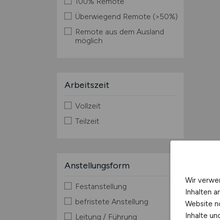
100% Remote
Überwiegend Remote (>50%)
Remote aus dem Ausland
möglich
Arbeitszeit
Vollzeit
Teilzeit
Anstellungsform
Wir verwe
Festanstellung
Inhalten a
befristete Anstellung
Website n
Inhalte u
Leitung / Führung