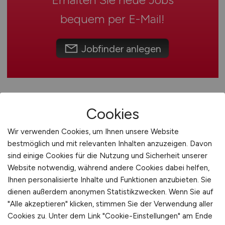
Schweiz
bequem per
E-Mail
!
Europa
International
Jobfinder anlegen
Cookies
Wir verwenden Cookies, um Ihnen unsere Website
bestmöglich und mit relevanten Inhalten anzuzeigen. Davon
sind einige Cookies für die Nutzung und Sicherheit unserer
Website notwendig, während andere Cookies dabei helfen,
Bauingenieurin / Bauingenieur
Ihnen personalisierte Inhalte und Funktionen anzubieten. Sie
(m/w/d)
(Bachelor oder Diplom
dienen außerdem anonymen Statistikzwecken. Wenn Sie auf
"Alle akzeptieren" klicken, stimmen Sie der Verwendung aller
(FH))
Cookies zu. Unter dem Link "Cookie-Einstellungen" am Ende