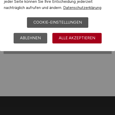
jeder Seite können Sie Ihre Entscheidung jederzeit
Wasserstraßen- und Schifffahrtsverwaltung
nachträglich aufrufen und ändern.
Datenschutzerklärung
des Bundes (WSV)
vor 5 Tagen
COOKIE-EINSTELLUNGEN
Bremen
ABLEHNEN
ALLE AKZEPTIEREN
1