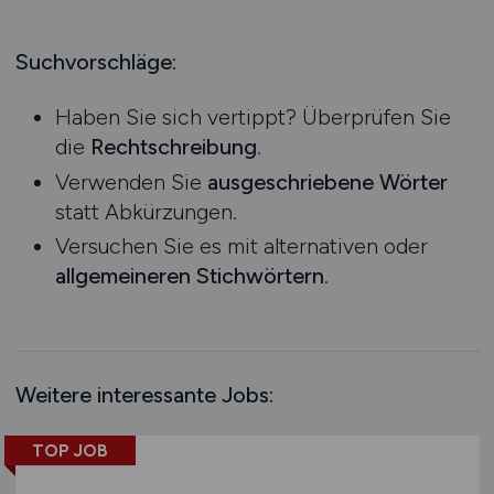
Bachelor-/ Master-/ Diplom-Arbeit
Hessen
Dienstverhältnis Arbeitnehmer
Studentenjobs / Werkstudenten
Mecklenburg-Vorpommern
Suchvorschläge:
BG-AT
Ausbildung / Studium
Niedersachsen
Telekom
Praktikum
Haben Sie sich vertippt? Überprüfen Sie
Nordrhein-Westfalen
TV-Ärzte
die
Rechtschreibung
.
Rheinland-Pfalz
TV-Ärzte VKA
Verwenden Sie
ausgeschriebene Wörter
Saarland
TV-BA
statt Abkürzungen.
Sachsen
mehr
Versuchen Sie es mit alternativen oder
Sachsen-Anhalt
allgemeineren Stichwörtern
.
Schleswig-Holstein
Thüringen
Deutschlandweit
Österreich
Weitere interessante Jobs:
Schweiz
Europa
TOP JOB
International