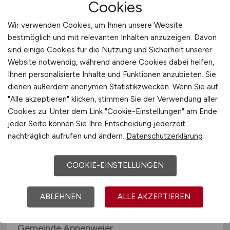
Cookies
(d/m/w)
Wir verwenden Cookies, um Ihnen unsere Website
Stadt Melle
bestmöglich und mit relevanten Inhalten anzuzeigen. Davon
sind einige Cookies für die Nutzung und Sicherheit unserer
gestern
Website notwendig, während andere Cookies dabei helfen,
Melle
Ihnen personalisierte Inhalte und Funktionen anzubieten. Sie
dienen außerdem anonymen Statistikzwecken. Wenn Sie auf
"Alle akzeptieren" klicken, stimmen Sie der Verwendung aller
Cookies zu. Unter dem Link "Cookie-Einstellungen" am Ende
jeder Seite können Sie Ihre Entscheidung jederzeit
nachträglich aufrufen und ändern.
Datenschutzerklärung
COOKIE-EINSTELLUNGEN
Kfz-Mechatroniker
(m/w/d)
für
ABLEHNEN
ALLE AKZEPTIEREN
den Bauhof
Gemeinde Appenweier