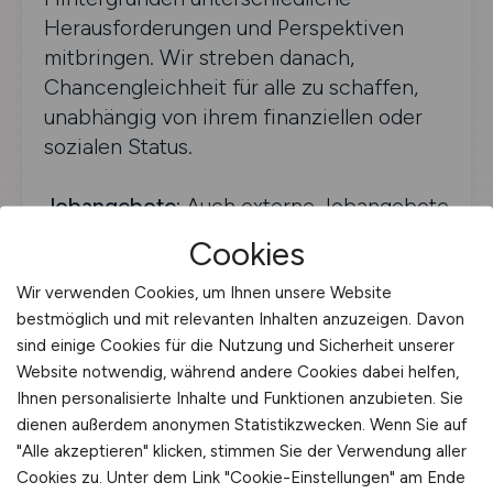
Herausforderungen und Perspektiven
mitbringen. Wir streben danach,
Chancengleichheit für alle zu schaffen,
unabhängig von ihrem finanziellen oder
sozialen Status.
Jobangebote:
Auch externe Jobangebote
Dritter richten sich an alle Geschlechter,
Cookies
Herkunftsländer, Religionen, Menschen
mit Behinderungen, Altersgruppen,
Wir verwenden Cookies, um Ihnen unsere Website
bestmöglich und mit relevanten Inhalten anzuzeigen. Davon
sexuelle Orientierungen und
sind einige Cookies für die Nutzung und Sicherheit unserer
sozioökonomischen Hintergründe. Vielfalt
Website notwendig, während andere Cookies dabei helfen,
und Chancengleichheit sind uns wichtig.
Ihnen personalisierte Inhalte und Funktionen anzubieten. Sie
dienen außerdem anonymen Statistikzwecken. Wenn Sie auf
Für uns gibt es nur eine wahre
"Alle akzeptieren" klicken, stimmen Sie der Verwendung aller
Bezeichnung: Mensch.
Jeder Mensch
Cookies zu. Unter dem Link "Cookie-Einstellungen" am Ende