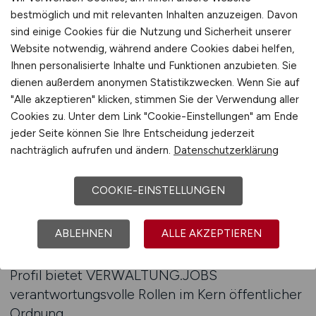
Nebenbereiche – sie sind rechtsstaatliche
bestmöglich und mit relevanten Inhalten anzuzeigen. Davon
Garantien. VERWALTUNG.JOBS strukturiert
sind einige Cookies für die Nutzung und Sicherheit unserer
Aufgaben nach Verfahrenstyp (Wahl, Statistik,
Website notwendig, während andere Cookies dabei helfen,
Zensus), Beteiligungstiefe, Datennutzung,
Ihnen personalisierte Inhalte und Funktionen anzubieten. Sie
dienen außerdem anonymen Statistikzwecken. Wenn Sie auf
Vertraulichkeitspflichten, Organisationsebene
"Alle akzeptieren" klicken, stimmen Sie der Verwendung aller
und IT-Niveau. Ausschreibungen zeigen
Cookies zu. Unter dem Link "Cookie-Einstellungen" am Ende
Datenvolumen, Berichtsumfang, Systemstruktur,
jeder Seite können Sie Ihre Entscheidung jederzeit
Schulungsanforderungen und Projektzeitpläne.
nachträglich aufrufen und ändern.
Datenschutzerklärung
Auch Quereinsteiger mit Erfahrung aus
Organisation, Verwaltung, Politikberatung oder
COOKIE-EINSTELLUNGEN
Datenauswertung finden strukturelle Aufgaben
– z. B. in Wahlauswertung, Datenaufbereitung
ABLEHNEN
ALLE AKZEPTIEREN
oder Melderegisterpflege. Berufseinsteigern mit
verwaltungs-, sozial- oder datentechnischem
Profil bietet VERWALTUNG.JOBS
verantwortungsvolle Rollen im Kern öffentlicher
Ordnung.