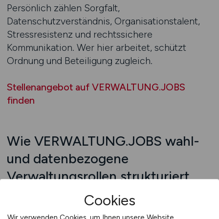
Persönlich zählen Sorgfalt,
Datenschutzverständnis, Organisationstalent,
Stressresistenz und rechtssichere
Kommunikation. Wer hier arbeitet, schützt
Ordnung und Beteiligung zugleich.
Stellenangebot auf VERWALTUNG.JOBS
finden
Wie VERWALTUNG.JOBS wahl-
und datenbezogene
Verwaltungsrollen strukturiert
auffindbar macht
Cookies
Statistik und Wahlmanagement sind keine
Wir verwenden Cookies, um Ihnen unsere Website