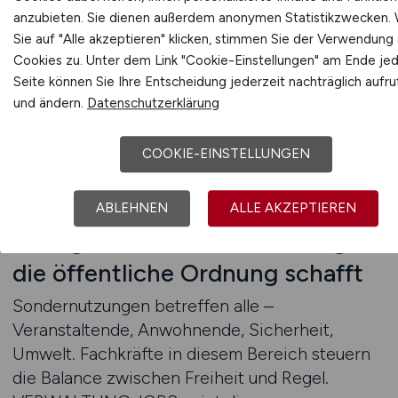
mit verwaltungs-, rechts- oder
anzubieten. Sie dienen außerdem anonymen Statistikzwecken.
planungsbezogenem Profil bietet
Sie auf "Alle akzeptieren" klicken, stimmen Sie der Verwendung a
Cookies zu. Unter dem Link "Cookie-Einstellungen" am Ende je
VERWALTUNG.JOBS fundierte Einstiegspfade
Seite können Sie Ihre Entscheidung jederzeit nachträglich aufr
mit hoher Außenwirkung.
und ändern.
Datenschutzerklärung
Zum Jobfinder
COOKIE-EINSTELLUNGEN
Jetzt Veranstaltungen
ABLEHNEN
ALLE AKZEPTIEREN
ermöglichen – mit Verwaltung,
die öffentliche Ordnung schafft
Sondernutzungen betreffen alle –
Veranstaltende, Anwohnende, Sicherheit,
Umwelt. Fachkräfte in diesem Bereich steuern
die Balance zwischen Freiheit und Regel.