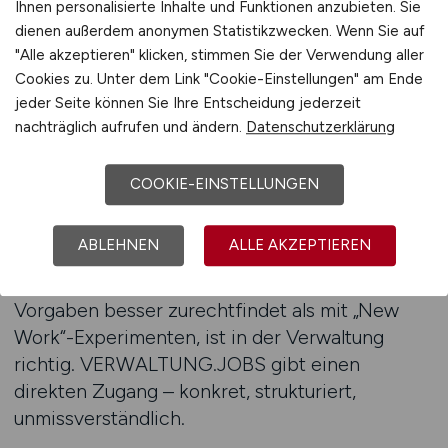
Ihnen personalisierte Inhalte und Funktionen anzubieten. Sie
Bewerbung ins Ungewisse
dienen außerdem anonymen Statistikzwecken. Wenn Sie auf
"Alle akzeptieren" klicken, stimmen Sie der Verwendung aller
Viele Menschen, die beruflich neu starten
Cookies zu. Unter dem Link "Cookie-Einstellungen" am Ende
wollen, sehen sich mit diffusen Anforderungen,
jeder Seite können Sie Ihre Entscheidung jederzeit
intransparenten Auswahlverfahren und
nachträglich aufrufen und ändern.
Datenschutzerklärung
unrealistischen Erwartungen konfrontiert.
Verwaltung funktioniert anders: Aufgabenprofile
COOKIE-EINSTELLUNGEN
sind öffentlich einsehbar, Auswahlkriterien
nachvollziehbar, Bewerbungsverfahren klar
ABLEHNEN
ALLE AKZEPTIEREN
geregelt. Das schafft Chancengleichheit – auch
für Quereinsteiger. Wer sich mit festen
Vorgaben besser zurechtfindet als mit „New
Work“-Experimenten, ist in der Verwaltung
richtig. VERWALTUNG.JOBS gibt einen
direkten Zugang – konkret, strukturiert,
unmissverständlich.