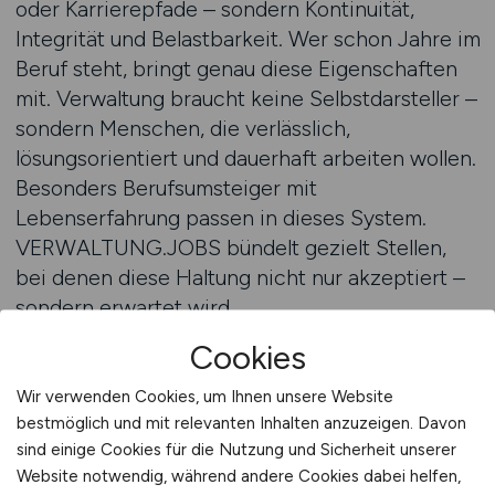
oder Karrierepfade – sondern Kontinuität,
Integrität und Belastbarkeit. Wer schon Jahre im
Beruf steht, bringt genau diese Eigenschaften
mit. Verwaltung braucht keine Selbst­darsteller –
sondern Menschen, die verlässlich,
lösungsorientiert und dauerhaft arbeiten wollen.
Besonders Berufsumsteiger mit
Lebenserfahrung passen in dieses System.
VERWALTUNG.JOBS bündelt gezielt Stellen,
bei denen diese Haltung nicht nur akzeptiert –
sondern erwartet wird.
Cookies
Stellenangebote auf VERWALTUNG.JOBS
finden
Wir verwenden Cookies, um Ihnen unsere Website
bestmöglich und mit relevanten Inhalten anzuzeigen. Davon
sind einige Cookies für die Nutzung und Sicherheit unserer
Website notwendig, während andere Cookies dabei helfen,
Quereinstieg mit Struktur statt