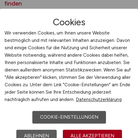
finden
Cookies
Geregelte Abläufe, feste Zeiten,
Wir verwenden Cookies, um Ihnen unsere Website
planbare Verantwortung –
bestmöglich und mit relevanten Inhalten anzuzeigen. Davon
sind einige Cookies für die Nutzung und Sicherheit unserer
Verwaltung entlastet
Website notwendig, während andere Cookies dabei helfen,
Viele körperlich belastende Berufe zeichnen
Ihnen personalisierte Inhalte und Funktionen anzubieten. Sie
dienen außerdem anonymen Statistikzwecken. Wenn Sie auf
sich durch Chaos aus: kurzfristige Einsätze,
"Alle akzeptieren" klicken, stimmen Sie der Verwendung aller
fehlende Planung, spontane Zusatzdienste. In
Cookies zu. Unter dem Link "Cookie-Einstellungen" am Ende
der Verwaltung ist das Gegenteil der Fall: Es gibt
jeder Seite können Sie Ihre Entscheidung jederzeit
Dienstpläne, Vertretungen, Arbeitszeitmodelle
nachträglich aufrufen und ändern.
Datenschutzerklärung
und Urlaub, der auch wirklich genommen wird.
Diese Entlastung wirkt sich nicht nur körperlich,
COOKIE-EINSTELLUNGEN
sondern auch psychisch aus. Wer langfristig
arbeiten möchte, aber körperlich nicht mehr
ABLEHNEN
ALLE AKZEPTIEREN
kann, findet hier einen sicheren, planbaren