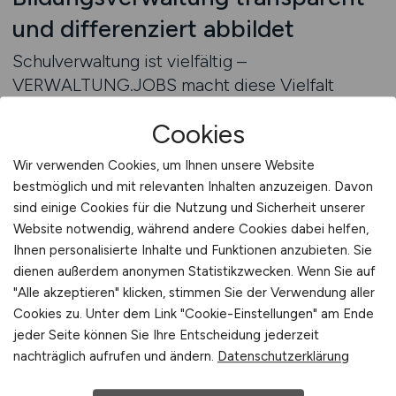
und differenziert abbildet
Schulverwaltung ist vielfältig –
VERWALTUNG.JOBS macht diese Vielfalt
sichtbar. Die Plattform differenziert Stellen
Cookies
nach Verwaltungsebene (Schulträger,
Bezirksregierung, Landesministerium),
Wir verwenden Cookies, um Ihnen unsere Website
Aufgabenbereich (z. B. Planung, Organisation,
bestmöglich und mit relevanten Inhalten anzuzeigen. Davon
Koordination, Projektsteuerung), IT-Systemen,
sind einige Cookies für die Nutzung und Sicherheit unserer
Zielgruppen (Schüler, Personal, Träger) und
Website notwendig, während andere Cookies dabei helfen,
Entscheidungsstruktur. Stellenanzeigen geben
Ihnen personalisierte Inhalte und Funktionen anzubieten. Sie
dienen außerdem anonymen Statistikzwecken. Wenn Sie auf
Auskunft über Verantwortungsbereiche,
"Alle akzeptieren" klicken, stimmen Sie der Verwendung aller
Kooperationsschnittstellen (z. B. Jugendhilfe,
Cookies zu. Unter dem Link "Cookie-Einstellungen" am Ende
Bauamt, externe Träger), Umfang der
jeder Seite können Sie Ihre Entscheidung jederzeit
Steuerungsverantwortung sowie
nachträglich aufrufen und ändern.
Datenschutzerklärung
projektbezogene Inhalte. Auch Quereinsteiger
aus Bildungsinstitutionen, Schulverwaltungen