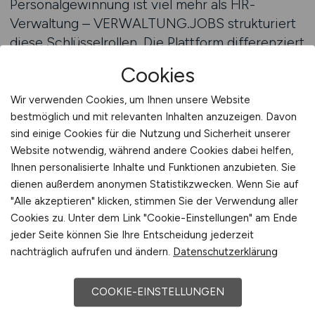
Personalgewinnung ist viel mehr als HR-
Verwaltung – VERWALTUNG.JOBS strukturiert
diese Schlüsselrollen. Die Plattform differenziert
nach Zielgruppen (Berufseinsteiger, Fachkräfte,
Cookies
Führungskräfte), Recruitinginstrument
(klassisch, digital, dialogorientiert),
Wir verwenden Cookies, um Ihnen unsere Website
Organisationsgröße, Verfahrensart
bestmöglich und mit relevanten Inhalten anzuzeigen. Davon
sind einige Cookies für die Nutzung und Sicherheit unserer
(Direktbesetzung, Ausschreibung,
Website notwendig, während andere Cookies dabei helfen,
Auswahlverfahren), Steuerungsrahmen und
Ihnen personalisierte Inhalte und Funktionen anzubieten. Sie
Schnittstellen (Personalrat, Fachamt,
dienen außerdem anonymen Statistikzwecken. Wenn Sie auf
Gleichstellung). Anzeigen zeigen deutlich, wie
"Alle akzeptieren" klicken, stimmen Sie der Verwendung aller
Bewerbungsprozesse gesteuert,
Cookies zu. Unter dem Link "Cookie-Einstellungen" am Ende
Entscheidungen dokumentiert und Reichweiten
jeder Seite können Sie Ihre Entscheidung jederzeit
strategisch erhöht werden. Auch
nachträglich aufrufen und ändern.
Datenschutzerklärung
Quereinsteiger aus der Privatwirtschaft, dem
Bildungswesen oder der Personalberatung
COOKIE-EINSTELLUNGEN
finden Anschluss – insbesondere in Bereichen