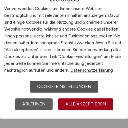
Procurement, kommunale Energiewende,
Wir verwenden Cookies, um Ihnen unsere Website
Flächenmanagement oder
bestmöglich und mit relevanten Inhalten anzuzeigen. Davon
Nachhaltigkeitscontrolling und sorgt für
sind einige Cookies für die Nutzung und Sicherheit unserer
Website notwendig, während andere Cookies dabei helfen,
strukturelle Übersichtlichkeit. Alle Anzeigen
Ihnen personalisierte Inhalte und Funktionen anzubieten. Sie
sind auf Relevanz, Aktualität und fachliche Tiefe
dienen außerdem anonymen Statistikzwecken. Wenn Sie auf
geprüft. Für Bewerber bedeutet das: Weniger
"Alle akzeptieren" klicken, stimmen Sie der Verwendung aller
Suchen, mehr Finden – und eine klare
Cookies zu. Unter dem Link "Cookie-Einstellungen" am Ende
Orientierung, welche Qualifikationen gefragt
jeder Seite können Sie Ihre Entscheidung jederzeit
sind und wie sich der Einstieg konkret gestalten
nachträglich aufrufen und ändern.
Datenschutzerklärung
lässt. VERWALTUNG.JOBS wird damit zur
idealen Anlaufstelle für alle, die Nachhaltigkeit
COOKIE-EINSTELLUNGEN
nicht nur fordern, sondern selbst umsetzen
wollen.
ABLEHNEN
ALLE AKZEPTIEREN
Zum Jobfinder