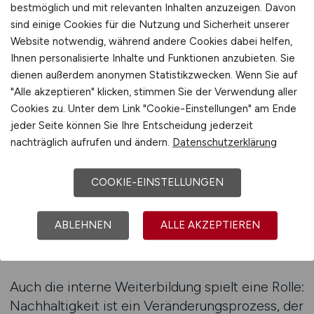
Standards.
bestmöglich und mit relevanten Inhalten anzuzeigen. Davon
• Die Auswertung externer Standards und
sind einige Cookies für die Nutzung und Sicherheit unserer
Richtlinien (z. B. SDG-Indikatoren,
Website notwendig, während andere Cookies dabei helfen,
Klimaschutzrichtlinien des Bundes).
Ihnen personalisierte Inhalte und Funktionen anzubieten. Sie
dienen außerdem anonymen Statistikzwecken. Wenn Sie auf
• Die Planung und Umsetzung von
"Alle akzeptieren" klicken, stimmen Sie der Verwendung aller
Beteiligungsprozessen, z. B. Bürgerdialoge,
Cookies zu. Unter dem Link "Cookie-Einstellungen" am Ende
Nachhaltigkeitsforen oder Jugendräte.
jeder Seite können Sie Ihre Entscheidung jederzeit
• Die Kommunikation der Ergebnisse – über
nachträglich aufrufen und ändern.
Datenschutzerklärung
Berichte, Websites, Social Media,
Veranstaltungen.
COOKIE-EINSTELLUNGEN
• Die Einbindung in digitale
Steuerungssysteme, z. B. kommunale
ABLEHNEN
ALLE AKZEPTIEREN
Kennzahlenplattformen, Umweltcontrollingtools
oder GIS-gestützte Planung.
Auch die interne Weiterbildung spielt eine Rolle:
Nachhaltigkeit ist ein Veränderungsprozess, der