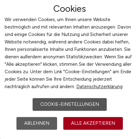
interessiert. Besonders für
Cookies
Friedhofsverwaltungen, die mit neuen
Wir verwenden Cookies, um Ihnen unsere Website
Herausforderungen wie Nachhaltigkeit,
bestmöglich und mit relevanten Inhalten anzuzeigen. Davon
Flächenknappheit oder Digitalisierung
sind einige Cookies für die Nutzung und Sicherheit unserer
konfrontiert sind, bietet die Plattform eine
Website notwendig, während andere Cookies dabei helfen,
effektive Möglichkeit, neue Talente zu
Ihnen personalisierte Inhalte und Funktionen anzubieten. Sie
rekrutieren. VERWALTUNG.JOBS steht für
dienen außerdem anonymen Statistikzwecken. Wenn Sie auf
technische Präzision, professionelle Darstellung
"Alle akzeptieren" klicken, stimmen Sie der Verwendung aller
Cookies zu. Unter dem Link "Cookie-Einstellungen" am Ende
und direkte Reichweite in der öffentlichen
jeder Seite können Sie Ihre Entscheidung jederzeit
Verwaltung – und ist damit ideal geeignet für
nachträglich aufrufen und ändern.
Datenschutzerklärung
Bewerber wie auch Dienststellen im
kommunalen Sektor.
COOKIE-EINSTELLUNGEN
Zum Jobfinder
ABLEHNEN
ALLE AKZEPTIEREN