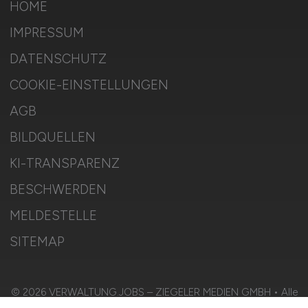
HOME
IMPRESSUM
DATENSCHUTZ
COOKIE-EINSTELLUNGEN
AGB
BILDQUELLEN
KI-TRANSPARENZ
BESCHWERDEN
MELDESTELLE
SITEMAP
© 2026 VERWALTUNG.JOBS – ZIEGELER MEDIEN GMBH • Alle
Rechte vorbehalten.