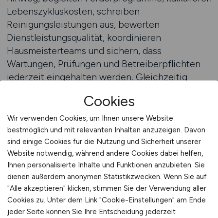
Lebenszykluskosten, schreiben
Reinigungsleistungen aus, bewerten
Dienstleistungsqualität, koordinieren
Hausmeisterteams und sichern, dass
Wartungen, Prüfungen und Betreiberpflichten
jederzeit eingehalten werden. Gleichzeitig
tragen sie Verantwortung für den Zustand und
Cookies
die Sicherheit der Gebäude: Brandschutz,
Barrierefreiheit, Raumklima, Hygiene,
Wir verwenden Cookies, um Ihnen unsere Website
Zugänglichkeit – alles muss funktionieren,
bestmöglich und mit relevanten Inhalten anzuzeigen. Davon
sicher und bedarfsgerecht. Besonders
sind einige Cookies für die Nutzung und Sicherheit unserer
Website notwendig, während andere Cookies dabei helfen,
anspruchsvoll ist dabei die Verbindung von
Ihnen personalisierte Inhalte und Funktionen anzubieten. Sie
Recht, Technik und Alltagstauglichkeit: Eine
dienen außerdem anonymen Statistikzwecken. Wenn Sie auf
Vorschrift umzusetzen reicht nicht – sie muss
"Alle akzeptieren" klicken, stimmen Sie der Verwendung aller
auch in der Praxis halten. Und nicht zuletzt geht
Cookies zu. Unter dem Link "Cookie-Einstellungen" am Ende
es um Nachhaltigkeit: Wie kann die Kommune
jeder Seite können Sie Ihre Entscheidung jederzeit