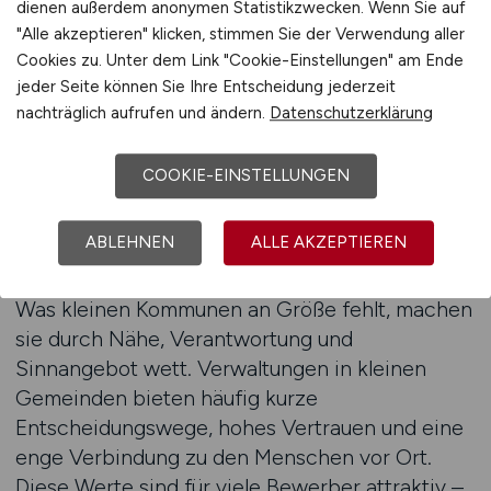
Anzeige nicht nur gefunden, sondern auch
dienen außerdem anonymen Statistikzwecken. Wenn Sie auf
"Alle akzeptieren" klicken, stimmen Sie der Verwendung aller
gelesen und wahrgenommen wird.
Cookies zu. Unter dem Link "Cookie-Einstellungen" am Ende
jeder Seite können Sie Ihre Entscheidung jederzeit
Beratung anfordern
nachträglich aufrufen und ändern.
Datenschutzerklärung
COOKIE-EINSTELLUNGEN
Verlässlichkeit, Nähe und Sinn –
Ihre kommunalen Stärken
ABLEHNEN
ALLE AKZEPTIEREN
sichtbar machen
Was kleinen Kommunen an Größe fehlt, machen
sie durch Nähe, Verantwortung und
Sinnangebot wett. Verwaltungen in kleinen
Gemeinden bieten häufig kurze
Entscheidungswege, hohes Vertrauen und eine
enge Verbindung zu den Menschen vor Ort.
Diese Werte sind für viele Bewerber attraktiv –