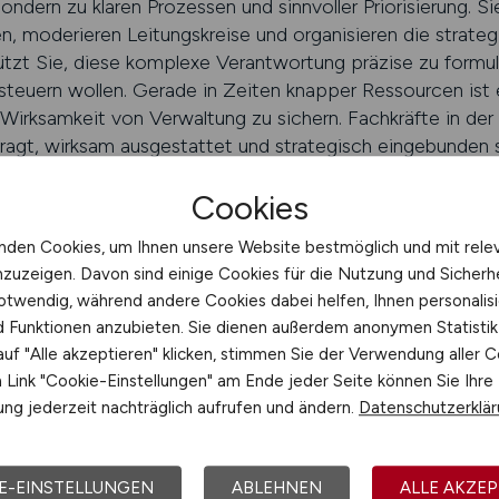
sondern zu klaren Prozessen und sinnvoller Priorisierung.
ten, moderieren Leitungskreise und organisieren die strate
Sie, diese komplexe Verantwortung präzise zu formuli
steuern wollen. Gerade in Zeiten knapper Ressourcen ist 
 Wirksamkeit von Verwaltung zu sichern. Fachkräfte in d
tragt, wirksam ausgestattet und strategisch eingebunden s
Cookies
LTUNG.JOBS schalten
nden Cookies, um Ihnen unsere Website bestmöglich und mit rele
nzuzeigen. Davon sind einige Cookies für die Nutzung und Sicherh
ungsfähig halten – durch smarte 
otwendig, während andere Cookies dabei helfen, Ihnen personalisi
nd Funktionen anzubieten. Sie dienen außerdem anonymen Statisti
leichgewicht: zwischen Kontrolle und Vertrauen, zwische
uf "Alle akzeptieren" klicken, stimmen Sie der Verwendung aller C
 Fachkräfte in diesem Feld entwickeln smarte Modelle, d
Link "Cookie-Einstellungen" am Ende jeder Seite können Sie Ihre
ndlagen liefern. Sie sorgen für Verlässlichkeit, ohne Star
ng jederzeit nachträglich aufrufen und ändern.
Datenschutzerklä
e den Gestaltungsspielraum zu verlieren. VERWALTUNG.JOB
hen: mit Aufgabenprofilen, die strategische Führung, dat
und operative Umsetzungsorientierung zusammenbringen.
E-EINSTELLUNGEN
ABLEHNEN
ALLE AKZEP