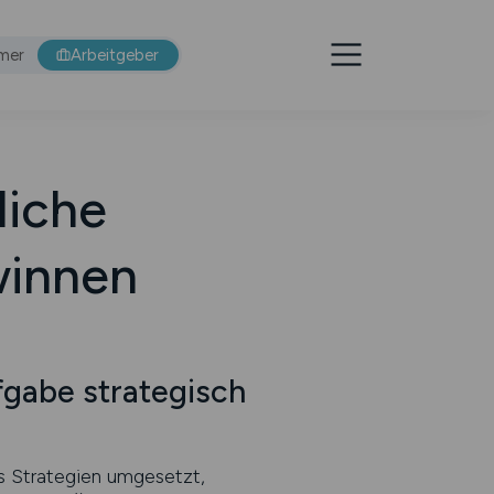
mer
Arbeitgeber
liche
winnen
abe strategisch
s Strategien umgesetzt,