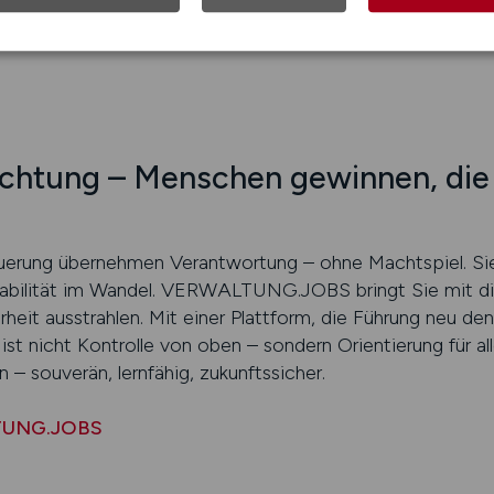
Element wirksamer Kommunalverwaltung verstehen. Denn w
ung ist kein Planungsakt – sie ist dauerhafte Führung.
chtung – Menschen gewinnen, die 
euerung übernehmen Verantwortung – ohne Machtspiel. Si
tabilität im Wandel. VERWALTUNG.JOBS bringt Sie mit di
heit ausstrahlen. Mit einer Plattform, die Führung neu de
ist nicht Kontrolle von oben – sondern Orientierung für all
 – souverän, lernfähig, zukunftssicher.
LTUNG.JOBS