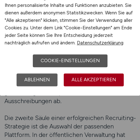
Ihnen personalisierte Inhalte und Funktionen anzubieten. Sie
beginnt mit der Definition eines präzisen
dienen außerdem anonymen Statistikzwecken. Wenn Sie auf
Anforderungsprofils. Es ist wichtig, die
"Alle akzeptieren" klicken, stimmen Sie der Verwendung aller
Erwartungen klar zu formulieren – sowohl in
Cookies zu. Unter dem Link "Cookie-Einstellungen" am Ende
fachlicher als auch in persönlicher Hinsicht.
jeder Seite können Sie Ihre Entscheidung jederzeit
Neben Kenntnissen im Haushalts- und
nachträglich aufrufen und ändern.
Datenschutzerklärung
Prüfungsrecht sind analytische Fähigkeiten,
Unabhängigkeit und ein hohes Maß an Integrität
COOKIE-EINSTELLUNGEN
gefragt. Arbeitgeber, die dies in ihrer
Kommunikation betonen, senden ein klares
ABLEHNEN
ALLE AKZEPTIEREN
Signal an die Zielgruppe und grenzen sich
gleichzeitig von unspezifischen
Ausschreibungen ab.
Die zweite Säule einer erfolgreichen Recruiting-
Strategie ist die Auswahl der passenden
Plattform. In der öffentlichen Verwaltung hat