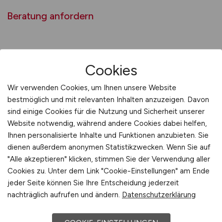
Beratung anfordern
Karriere neu gedacht:
Cookies
Entwicklung, Teilhabe und Sinn
Wir verwenden Cookies, um Ihnen unsere Website
als Ankerpunkte für die
bestmöglich und mit relevanten Inhalten anzuzeigen. Davon
Generation Z
sind einige Cookies für die Nutzung und Sicherheit unserer
Website notwendig, während andere Cookies dabei helfen,
Die Generation Z stellt nicht nur neue
Ihnen personalisierte Inhalte und Funktionen anzubieten. Sie
Anforderungen an den Einstieg in die
dienen außerdem anonymen Statistikzwecken. Wenn Sie auf
Berufswelt, sondern auch an das, was danach
"Alle akzeptieren" klicken, stimmen Sie der Verwendung aller
kommt. Klassische Aufstiegspfade, bei denen
Cookies zu. Unter dem Link "Cookie-Einstellungen" am Ende
Verantwortung vor allem mit Alter und
jeder Seite können Sie Ihre Entscheidung jederzeit
Dienstjahren einhergeht, verlieren an
nachträglich aufrufen und ändern.
Datenschutzerklärung
Attraktivität. Stattdessen suchen junge Talente