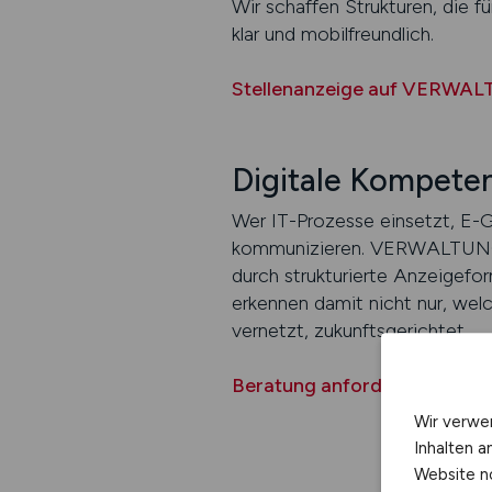
Wir schaffen Strukturen, die f
klar und mobilfreundlich.
Stellenanzeige auf VERWAL
Digitale Kompeten
Wer IT-Prozesse einsetzt, E-G
kommunizieren. VERWALTUNG.JO
durch strukturierte Anzeigefo
erkennen damit nicht nur, wel
vernetzt, zukunftsgerichtet.
Beratung anfordern
Wir verwe
Inhalten a
Website n