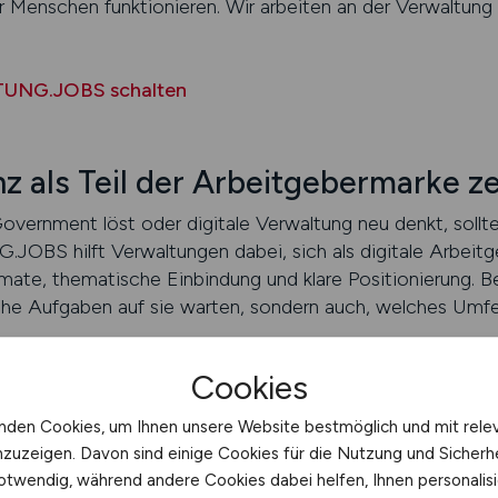
ür Menschen funktionieren. Wir arbeiten an der Verwaltun
TUNG.JOBS schalten
z als Teil der Arbeitgebermarke z
overnment löst oder digitale Verwaltung neu denkt, sollte
BS hilft Verwaltungen dabei, sich als digitale Arbeitge
rmate, thematische Einbindung und klare Positionierung.
che Aufgaben auf sie warten, sondern auch, welches Umfe
Cookies
nden Cookies, um Ihnen unsere Website bestmöglich und mit rele
nzuzeigen. Davon sind einige Cookies für die Nutzung und Sicherh
otwendig, während andere Cookies dabei helfen, Ihnen personalisi