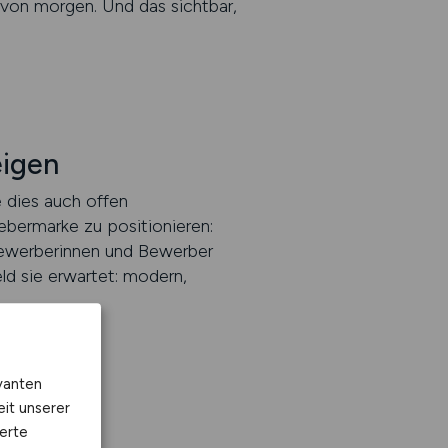
g von morgen. Und das sichtbar,
eigen
 dies auch offen
bermarke zu positionieren:
 Bewerberinnen und Bewerber
ld sie erwartet: modern,
vanten
eit unserer
erte