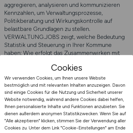
aggregieren, analysieren und kommunizieren
Kennzahlen, um Verwaltungsprozesse,
Politikberatung und Wirkungskontrolle auf
belastbare Grundlagen zu stellen.
VERWALTUNG.JOBS zeigt, welche Bedeutung
Statistik und Steuerung in Ihrer Kommune
haben: Wie erfolgt das Zusammenwirken mit
Kämmerei, Personalstelle, Planungsabteilungen?
Cookies
Welche Zukunftsfragen steuern Sie – etwa
demografische Entwicklungen,
Wir verwenden Cookies, um Ihnen unsere Website
Wohnraumbedarf, Mobilitätsplanung oder
bestmöglich und mit relevanten Inhalten anzuzeigen. Davon
Nachhaltigkeitsindikatoren? Unsere Plattform
sind einige Cookies für die Nutzung und Sicherheit unserer
Website notwendig, während andere Cookies dabei helfen,
macht diese Verantwortung sichtbar – und
Ihnen personalisierte Inhalte und Funktionen anzubieten. Sie
vernetzt Sie mit den Menschen, die dafür
dienen außerdem anonymen Statistikzwecken. Wenn Sie auf
qualifiziert und motiviert sind.
"Alle akzeptieren" klicken, stimmen Sie der Verwendung aller
Cookies zu. Unter dem Link "Cookie-Einstellungen" am Ende