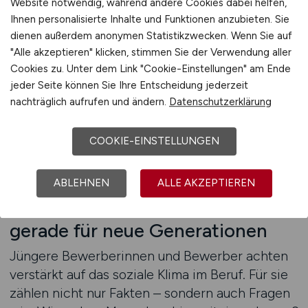
sein. Wir sorgen dafür, dass diese Haltung
Website notwendig, während andere Cookies dabei helfen,
ankommt – durch Texte, die Vertrauen schaffen,
Ihnen personalisierte Inhalte und Funktionen anzubieten. Sie
durch Profile, die Kultur vermitteln, durch
dienen außerdem anonymen Statistikzwecken. Wenn Sie auf
"Alle akzeptieren" klicken, stimmen Sie der Verwendung aller
Aussagen, die Bestand haben. Denn wer sich
Cookies zu. Unter dem Link "Cookie-Einstellungen" am Ende
gesehen fühlt, bleibt. Und wer gehört wird, wirkt
jeder Seite können Sie Ihre Entscheidung jederzeit
besser. Ihre Verwaltung kann genau das bieten
nachträglich aufrufen und ändern.
Datenschutzerklärung
– wir helfen, es zu zeigen.
COOKIE-EINSTELLUNGEN
Beratung anfordern
ABLEHNEN
ALLE AKZEPTIEREN
Soziale Stärke als Schlüssel –
gerade für neue Generationen
Jüngere Bewerberinnen und Bewerber achten
verstärkt auf das soziale Klima im Beruf. Für sie
zählen nicht nur Fakten – sondern auch Fragen