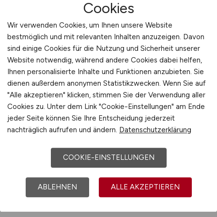
Cookies
interdisziplinären Gesundheitspartner zu
zeigen. Wir erreichen qualifiziertes Personal aus
Wir verwenden Cookies, um Ihnen unsere Website
Medizin, Pflege, Sozialarbeit, Technik und
bestmöglich und mit relevanten Inhalten anzuzeigen. Davon
sind einige Cookies für die Nutzung und Sicherheit unserer
Verwaltung mit Formaten, die fachlich fundiert
Website notwendig, während andere Cookies dabei helfen,
und menschlich nah sind. Darüber hinaus
Ihnen personalisierte Inhalte und Funktionen anzubieten. Sie
stärken wir Ihr Arbeitgeberprofil durch Themen
dienen außerdem anonymen Statistikzwecken. Wenn Sie auf
wie Gesundheitsschutz als Teil kommunaler
"Alle akzeptieren" klicken, stimmen Sie der Verwendung aller
Prävention, der Rolle des Gesundheitsamts in
Cookies zu. Unter dem Link "Cookie-Einstellungen" am Ende
der Schulgesundheit oder Aufgaben im
jeder Seite können Sie Ihre Entscheidung jederzeit
Zusammenhang mit Umweltbelastungen. Denn
nachträglich aufrufen und ändern.
Datenschutzerklärung
viele wissen nicht, wie breit und
zukunftsrelevant die Tätigkeit hier ist – wir
COOKIE-EINSTELLUNGEN
zeigen es.
ABLEHNEN
ALLE AKZEPTIEREN
Beratung anfordern