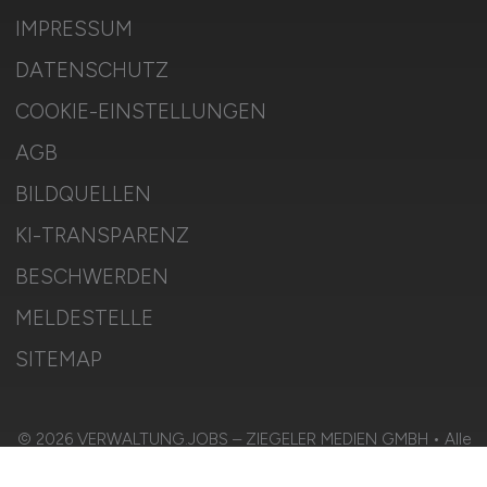
IMPRESSUM
DATENSCHUTZ
COOKIE-EINSTELLUNGEN
AGB
BILDQUELLEN
KI-TRANSPARENZ
BESCHWERDEN
MELDESTELLE
SITEMAP
© 2026 VERWALTUNG.JOBS – ZIEGELER MEDIEN GMBH • Alle
Rechte vorbehalten.