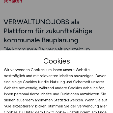
schalten
VERWALTUNG.JOBS als
Plattform für zukunftsfähige
kommunale Bauplanung
Die kommunale Bauverwaltung steht im
Spannungsfeld von nachhaltiger
Cookies
Stadtentwicklung, Bürgerbeteiligung und
wachsendem Investitionsdruck.
Wir verwenden Cookies, um Ihnen unsere Website
VERWALTUNG.JOBS macht sichtbar, wie Sie
bestmöglich und mit relevanten Inhalten anzuzeigen. Davon
sind einige Cookies für die Nutzung und Sicherheit unserer
diese Herausforderungen professionell
Website notwendig, während andere Cookies dabei helfen,
meistern: Welche digitalen Werkzeuge und
Ihnen personalisierte Inhalte und Funktionen anzubieten. Sie
Systeme nutzen Sie? Wie fördern Sie die
dienen außerdem anonymen Statistikzwecken. Wenn Sie auf
interdisziplinäre Zusammenarbeit? Welche
"Alle akzeptieren" klicken, stimmen Sie der Verwendung aller
Rolle spielt der Klimaschutz bei Ihren
Cookies zu. Unter dem Link "Cookie-Einstellungen" am Ende