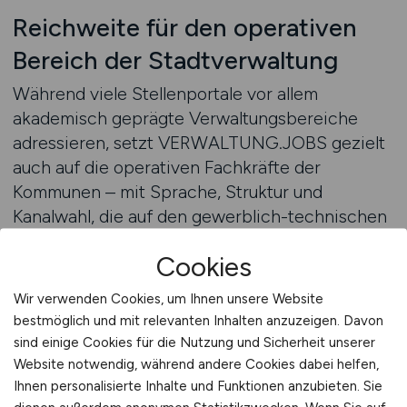
Reichweite für den operativen
Bereich der Stadtverwaltung
Während viele Stellenportale vor allem
akademisch geprägte Verwaltungsbereiche
adressieren, setzt VERWALTUNG.JOBS gezielt
auch auf die operativen Fachkräfte der
Kommunen – mit Sprache, Struktur und
Kanalwahl, die auf den gewerblich-technischen
Bereich abgestimmt sind. Keywords wie „Job
Cookies
Bauhof Kommune“, „Stellenangebot Bauunterhalt
öffentlicher Dienst“ oder „Fachkraft
Wir verwenden Cookies, um Ihnen unsere Website
Winterdienst Bauamt“ sorgen für Sichtbarkeit
bestmöglich und mit relevanten Inhalten anzuzeigen. Davon
bei den richtigen Personen. Die Plattform bietet
sind einige Cookies für die Nutzung und Sicherheit unserer
ein professionelles Umfeld, das Respekt für
Website notwendig, während andere Cookies dabei helfen,
handwerkliche Kompetenz ausdrückt – und Ihre
Ihnen personalisierte Inhalte und Funktionen anzubieten. Sie