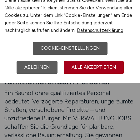
dienen außerdem anonymen Statistikzwecken. Wenn Sie auf
Ausschreibung nicht zwischen Pflegehilfen und
"Alle akzeptieren" klicken, stimmen Sie der Verwendung aller
Lageristen platziert, sondern genau dort, wo
Cookies zu. Unter dem Link "Cookie-Einstellungen" am Ende
Fachkräfte für öffentliche Instandhaltung
jeder Seite können Sie Ihre Entscheidung jederzeit
suchen.
nachträglich aufrufen und ändern.
Datenschutzerklärung
Beratung anfordern
COOKIE-EINSTELLUNGEN
ABLEHNEN
ALLE AKZEPTIEREN
Infrastrukturpflege beginnt mit
funktionierendem Personal
Ein Bauhof ohne qualifiziertes Personal
bedeutet: Verzögerte Reparaturen, ungeräumte
Straßen, verschobene Projekte – und
unzufriedene Bürger. Mit VERWALTUNG.JOBS
schaffen Sie die Grundlage für planbare,
verlässliche Bauunterhaltung. Sie gewinnen