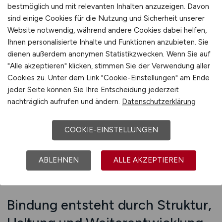
Schlüsselqualifikation machen. Wir sorgen dafür,
bestmöglich und mit relevanten Inhalten anzuzeigen. Davon
dass Ihre Behörde als modernes, bürgernahes
sind einige Cookies für die Nutzung und Sicherheit unserer
Verwaltungsorgan wahrgenommen wird – offen
Website notwendig, während andere Cookies dabei helfen,
für neue Wege, fachlich fundiert und mit klarer
Ihnen personalisierte Inhalte und Funktionen anzubieten. Sie
dienen außerdem anonymen Statistikzwecken. Wenn Sie auf
Verantwortung. Darüber hinaus unterstützen wir
"Alle akzeptieren" klicken, stimmen Sie der Verwendung aller
Sie bei der Ansprache von Nachwuchskräften,
Cookies zu. Unter dem Link "Cookie-Einstellungen" am Ende
juristischen Talenten, Menschen mit
jeder Seite können Sie Ihre Entscheidung jederzeit
Migrationshintergrund oder Quereinsteigern aus
nachträglich aufrufen und ändern.
Datenschutzerklärung
sozialen Berufen. Denn kommunale
Ausländerbehörden brauchen Vielfalt – auch im
COOKIE-EINSTELLUNGEN
eigenen Team.
ABLEHNEN
ALLE AKZEPTIEREN
Beratung anfordern
Bindung entsteht durch Struktur,