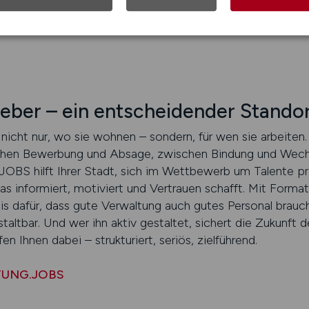
e Struktur schätzen – und Zukunft mittragen wollen. Wir 
nd sorgen dafür, dass die richtigen Menschen zuhören.
tgeber – ein entscheidender Stando
nicht nur, wo sie wohnen – sondern, für wen sie arbeiten
chen Bewerbung und Absage, zwischen Bindung und Wech
S hilft Ihrer Stadt, sich im Wettbewerb um Talente prof
as informiert, motiviert und Vertrauen schafft. Mit Formate
s dafür, dass gute Verwaltung auch gutes Personal braucht.
taltbar. Und wer ihn aktiv gestaltet, sichert die Zukunft 
en Ihnen dabei – strukturiert, seriös, zielführend.
LTUNG.JOBS