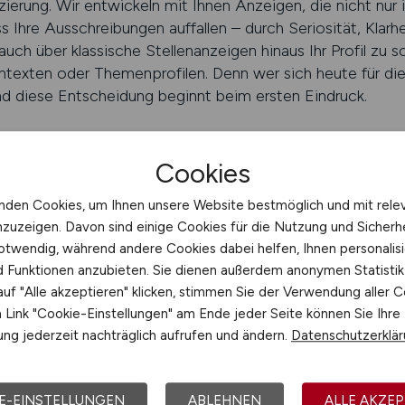
zierung. Wir entwickeln mit Ihnen Anzeigen, die nicht nur
ss Ihre Ausschreibungen auffallen – durch Seriosität, Kla
ch über klassische Stellenanzeigen hinaus Ihr Profil zu sc
texten oder Themenprofilen. Denn wer sich heute für die
d diese Entscheidung beginnt beim ersten Eindruck.
LTUNG.JOBS schalten
Cookies
nden Cookies, um Ihnen unsere Website bestmöglich und mit rele
n modern präsentieren – ohne Kli
nzuzeigen. Davon sind einige Cookies für die Nutzung und Sicherh
bedeutet nicht, alles umzukrempeln. Es bedeutet, ehrlich
otwendig, während andere Cookies dabei helfen, Ihnen personalisi
nd Funktionen anzubieten. Sie dienen außerdem anonymen Statisti
, strukturiert, verantwortungsbewusst. Viele Städte arbeite
uf "Alle akzeptieren" klicken, stimmen Sie der Verwendung aller C
en in Mitarbeiterschulung, setzen auf Diversität und Gesu
Link "Cookie-Einstellungen" am Ende jeder Seite können Sie Ihre
BS hilft, dieses Bild zu zeigen – glaubwürdig, professi
ng jederzeit nachträglich aufrufen und ändern.
Datenschutzerklä
so, dass sie nicht nur stimmen, sondern ankommen. Dabei a
nd Wirkung. Ihre Stadtverwaltung wird dabei nicht neu erf
hen, die Gestaltungsspielraum suchen. Für Bewerber, die S
E-EINSTELLUNGEN
ABLEHNEN
ALLE AKZEP