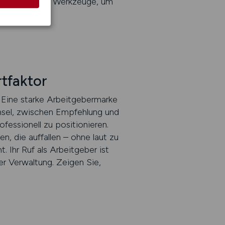
geben Ihnen die Werkzeuge, um
rtfaktor
. Eine starke Arbeitgebermarke
sel, zwischen Empfehlung und
essionell zu positionieren.
n, die auffallen – ohne laut zu
 Ihr Ruf als Arbeitgeber ist
der Verwaltung. Zeigen Sie,