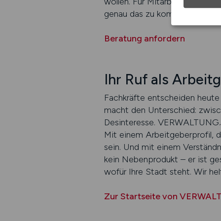
wollen. Für Mitarbeitende, di
genau das zu kommunizieren. U
Beratung anfordern
Ihr Ruf als Arbei
Fachkräfte entscheiden heute 
macht den Unterschied: zwis
Desinteresse. VERWALTUNG.JOB
Mit einem Arbeitgeberprofil, d
sein. Und mit einem Verständni
kein Nebenprodukt – er ist ges
wofür Ihre Stadt steht. Wir helf
Zur Startseite von VERWA